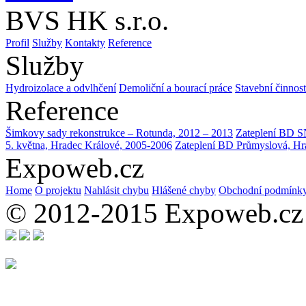
BVS HK s.r.o.
Profil
Služby
Kontakty
Reference
Služby
Hydroizolace a odvlhčení
Demoliční a bourací práce
Stavební činnost
Reference
Šimkovy sady rekonstrukce – Rotunda, 2012 – 2013
Zateplení BD S
5. května, Hradec Králové, 2005-2006
Zateplení BD Průmyslová, Hr
Expoweb.cz
Home
O projektu
Nahlásit chybu
Hlášené chyby
Obchodní podmínk
© 2012-2015 Expoweb.cz