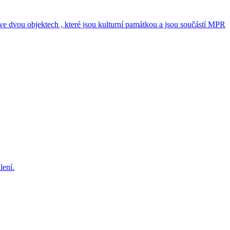
 ve dvou objektech , které jsou kulturní památkou a jsou součástí MPR
lení.