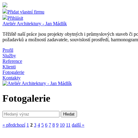
Přidat vlastní firmu
Přihlásit
Ateliér Architektury - Jan Mádlík
Těžiště naší práce jsou projekty obytných i průmyslových staveb či 
požadavků a možností zadavatele, souvislostí prostředí, harmonogram
Profil
Služby
Reference
Klienti
Fotogalerie
Kontakty
Fotogalerie
« předchozí
1
2
3
4
5
6
7
8
9
10
11
další »