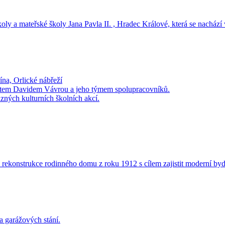
ly a mateřské školy Jana Pavla II. , Hradec Králové, která se nachází
na, Orlické nábřeží
ektem Davidem Vávrou a jeho týmem spolupracovníků.
ůzných kulturních školních akcí.
 rekonstrukce rodinného domu z roku 1912 s cílem zajistit moderní byd
a garážových stání.