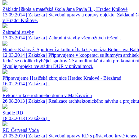
Základní škola a mateřská škola Jana Pavla II. , Hradec Králové
13.09.2014 | Zakázka | Stavební úpravy a opravy objektu Základní ško
v Hradci Králové.
Zahradní stavby
13.03.2014 | Zakázka | Zahradní stavby všemožných řešení .
Hradec Králové- Sportovní a kulturní hala Gymnázia Bohuslava Balbí
12.03.2014 | Zakázka | Připravujeme v kooperaci se šumným archit
Jedná se o tolik chybějící spotroviště a mulifunkční aulu pro konání r
Nyní je projekt ve stádiu DUR v právní moci.
Připravujeme Hasičská zbrojnice Hradec Králové - Březhrad
16.02.2014 | Zakázka |
Rekonstrukce rodinného domu v Malšovicích
26.08.2013 | Zakázka | Realizace architektonického návrhu a projektu
Studie RD
18.03.2013 | Zakázka |
RD Červená Voda
21.05.2010 | Zakázka | Stavební úpravy RD s přístavbou kryté terasy 