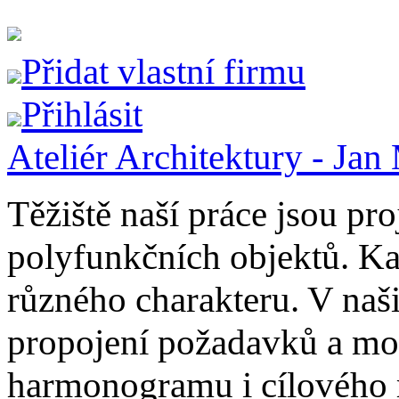
Přidat vlastní firmu
Přihlásit
Ateliér Architektury - Jan
Těžiště naší práce jsou pr
polyfunkčních objektů. Ka
různého charakteru. V naš
propojení požadavků a možn
harmonogramu i cílového 