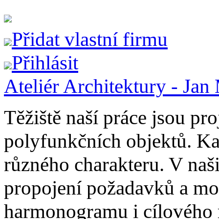
Přidat vlastní firmu
Přihlásit
Ateliér Architektury - Jan
Těžiště naší práce jsou pr
polyfunkčních objektů. Ka
různého charakteru. V naš
propojení požadavků a možn
harmonogramu i cílového 