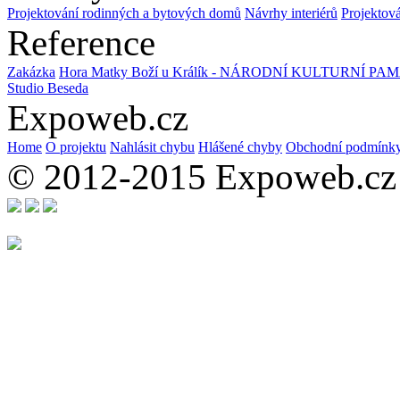
Projektování rodinných a bytových domů
Návrhy interiérů
Projektová
Reference
Zakázka
Hora Matky Boží u Králík - NÁRODNÍ KULTURNÍ P
Studio Beseda
Expoweb.cz
Home
O projektu
Nahlásit chybu
Hlášené chyby
Obchodní podmínk
© 2012-2015 Expoweb.cz