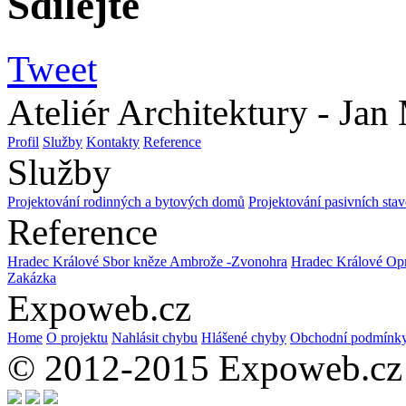
Sdílejte
Tweet
Ateliér Architektury - Jan
Profil
Služby
Kontakty
Reference
Služby
Projektování rodinných a bytových domů
Projektování pasivních sta
Reference
Hradec Králové Sbor kněze Ambrože -Zvonohra
Hradec Králové Opr
Zakázka
Expoweb.cz
Home
O projektu
Nahlásit chybu
Hlášené chyby
Obchodní podmínk
© 2012-2015 Expoweb.cz