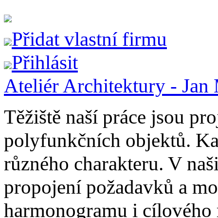
Přidat vlastní firmu
Přihlásit
Ateliér Architektury - Jan
Těžiště naší práce jsou pr
polyfunkčních objektů. Ka
různého charakteru. V naš
propojení požadavků a možn
harmonogramu i cílového 