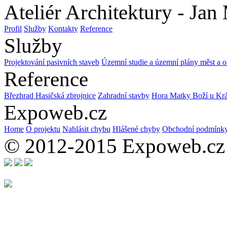
Ateliér Architektury - Jan
Profil
Služby
Kontakty
Reference
Služby
Projektování pasivních staveb
Územní studie a územní plány měst a o
Reference
Březhrad Hasičská zbrojnice
Zahradní stavby
Hora Matky Boží u
Expoweb.cz
Home
O projektu
Nahlásit chybu
Hlášené chyby
Obchodní podmínk
© 2012-2015 Expoweb.cz