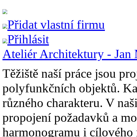
Přidat vlastní firmu
Přihlásit
Ateliér Architektury - Jan
Těžiště naší práce jsou pr
polyfunkčních objektů. Ka
různého charakteru. V naš
propojení požadavků a možn
harmonogramu i cílového 