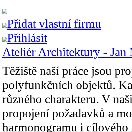
Přidat vlastní firmu
Přihlásit
Ateliér Architektury - Jan
Těžiště naší práce jsou pr
polyfunkčních objektů. Ka
různého charakteru. V naš
propojení požadavků a možn
harmonogramu i cílového 