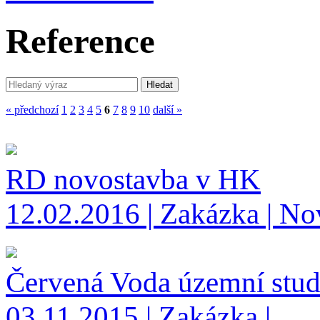
Reference
« předchozí
1
2
3
4
5
6
7
8
9
10
další »
RD novostavba v HK
12.02.2016 | Zakázka | Nov
Červená Voda územní studi
03.11.2015 | Zakázka |