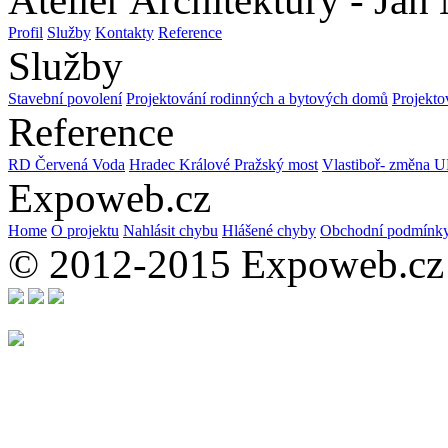
Ateliér Architektury - Jan
Profil
Služby
Kontakty
Reference
Služby
Stavební povolení
Projektování rodinných a bytových domů
Projekto
Reference
RD Červená Voda
Hradec Králové Pražský most
Vlastiboř- změna U
Expoweb.cz
Home
O projektu
Nahlásit chybu
Hlášené chyby
Obchodní podmínk
© 2012-2015 Expoweb.cz