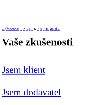
« předchozí
1
2
3
4
5
6
7
8
9
10
další »
Vaše zkušenosti
Jsem klient
Jsem dodavatel