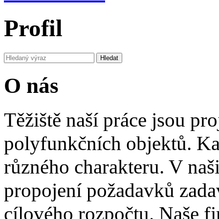
Profil
O nás
Těžiště naší práce jsou pr
polyfunkčních objektů. Ka
různého charakteru. V naš
propojení požadavků zadava
cílového rozpočtu. Naše fi