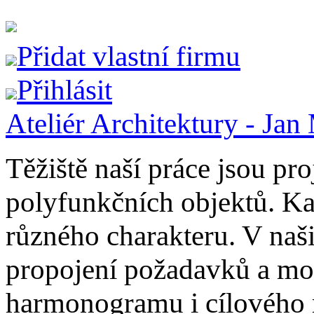
Přidat vlastní firmu
Přihlásit
Ateliér Architektury - Jan
Těžiště naší práce jsou pr
polyfunkčních objektů. Ka
různého charakteru. V naš
propojení požadavků a možn
harmonogramu i cílového 